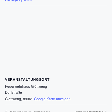
VERANSTALTUNGSORT
Feuerwehrhaus Glöttweng
Dorfstraße
Glöttweng
,
89361
Google Karte anzeigen
Open-Air-Kino in Landensberg
Wald- und Wichteltag