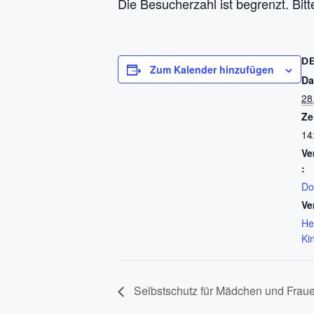
Die Besucherzahl ist begrenzt. Bitte
D
Zum Kalender hinzufügen
Da
28
Ze
14
Ve
:
Do
Ve
He
Ki
Selbstschutz für Mädchen und Frauen