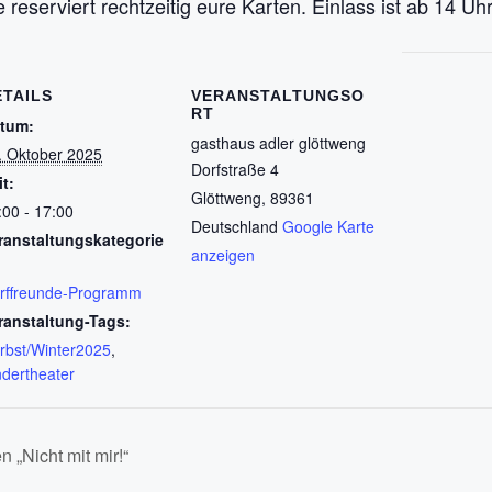
 reserviert rechtzeitig eure Karten.
Einlass ist ab 14 Uh
ETAILS
VERANSTALTUNGSO
RT
tum:
gasthaus adler glöttweng
. Oktober 2025
Dorfstraße 4
it:
Glöttweng
,
89361
:00 - 17:00
Deutschland
Google Karte
ranstaltungskategorie
anzeigen
rffreunde-Programm
ranstaltung-Tags:
rbst/Winter2025
,
ndertheater
 „Nicht mit mir!“