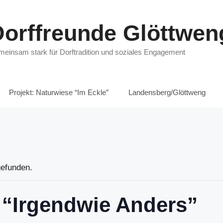
Dorffreunde Glöttwe
einsam stark für Dorftradition und soziales Engagement
Projekt: Naturwiese “Im Eckle”
Landensberg/Glöttweng
gefunden.
 “Irgendwie Anders”