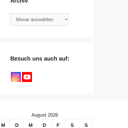
Archiv
Archiv
Besuch uns auch auf:
August 2026
M
D
M
D
F
S
S